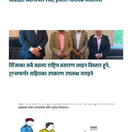
विवादले स्थानीयले रोके, हजारौँ नागरिक सास्तीमा
सिँजाका सबै वडामा राष्ट्रिय प्रसारण लाइन विस्तार हुने,
ट्रान्सफर्मर सहितका उपकरण उपलब्ध गराइने