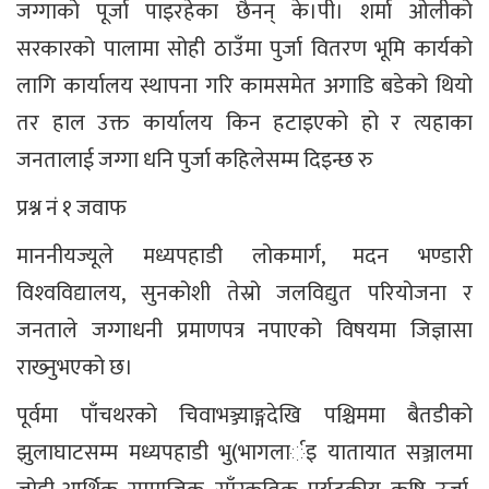
जग्गाको पूर्जा पाइरहेका छैनन् के।पी। शर्मा ओलीको
सरकारको पालामा सोही ठाउँमा पुर्जा वितरण भूमि कार्यको
लागि कार्यालय स्थापना गरि कामसमेत अगाडि बडेको थियो
तर हाल उक्त कार्यालय किन हटाइएको हो र त्यहाका
जनतालाई जग्गा धनि पुर्जा कहिलेसम्म दिइन्छ रु
प्रश्न नं १ जवाफ
माननीयज्यूले मध्यपहाडी लोकमार्ग, मदन भण्डारी
विश्‍वविद्यालय, सुनकोशी तेस्रो जलविद्युत परियोजना र
जनताले जग्गाधनी प्रमाणपत्र नपाएको विषयमा जिज्ञासा
राख्‍नुभएको छ।
पूर्वमा पाँचथरको चिवाभञ्ज्याङ्गदेखि पश्चिममा बैतडीको
झुलाघाटसम्म मध्यपहाडी भु(भागलार्इ यातायात सञ्जालमा