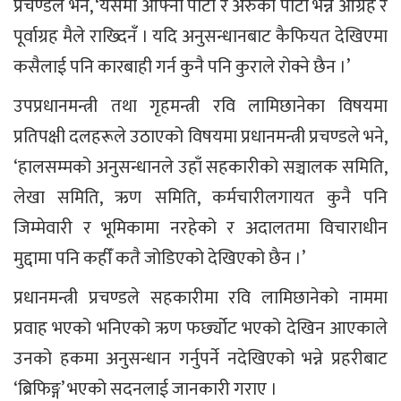
प्रचण्डले भने, ‘यसमा आफ्नो पार्टी र अरुको पार्टी भन्ने आग्रह र
पूर्वाग्रह मैले राख्दिनँ । यदि अनुसन्धानबाट कैफियत देखिएमा
कसैलाई पनि कारबाही गर्न कुनै पनि कुराले रोक्ने छैन ।’
उपप्रधानमन्त्री तथा गृहमन्त्री रवि लामिछानेका विषयमा
प्रतिपक्षी दलहरूले उठाएको विषयमा प्रधानमन्त्री प्रचण्डले भने,
‘हालसम्मको अनुसन्धानले उहाँ सहकारीको सञ्चालक समिति,
लेखा समिति, ऋण समिति, कर्मचारीलगायत कुनै पनि
जिम्मेवारी र भूमिकामा नरहेको र अदालतमा विचाराधीन
मुद्दामा पनि कहीँ कतै जोडिएको देखिएको छैन ।’
प्रधानमन्त्री प्रचण्डले सहकारीमा रवि लामिछानेको नाममा
प्रवाह भएको भनिएको ऋण फर्छ्योट भएको देखिन आएकाले
उनको हकमा अनुसन्धान गर्नुपर्ने नदेखिएको भन्ने प्रहरीबाट
‘ब्रिफिङ्ग’ भएको सदनलाई जानकारी गराए ।