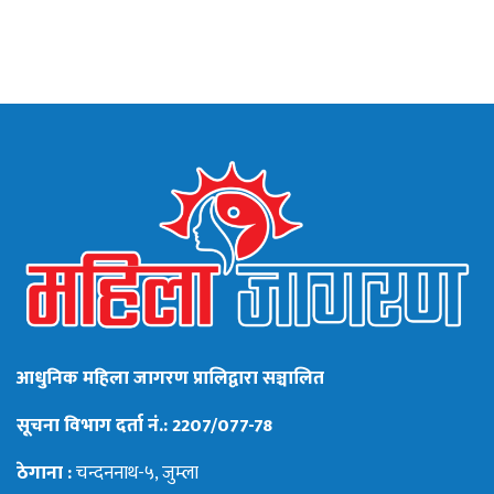
आधुनिक महिला जागरण प्रालिद्वारा सञ्चालित
सूचना विभाग दर्ता नं.: 2207/077-78
ठेगाना :
चन्दननाथ-५, जुम्ला