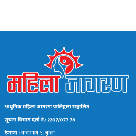
आधुनिक महिला जागरण प्रालिद्वारा सञ्चालित
सूचना विभाग दर्ता नं.: 2207/077-78
ठेगाना :
चन्दननाथ-५, जुम्ला