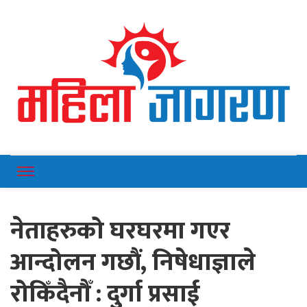
Online News Portal
Mahilajagaran
नेताहरुको घरघरमा गएर
आन्दोलन गछौं, निषेधाज्ञाले
रोकिँदैनौँ : दुर्गा प्रसाई