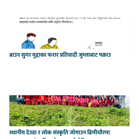
ब्राउन सुगर मुद्दाका फरार प्रतिवादी जुम्लाबाट पक्राउ
स्थानीय देउडा र लोक संस्कृति जोगाउन ढिमीचौरमा