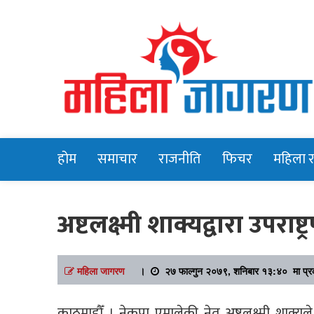
Online News Portal
Mahilajagara
होम
समाचार
राजनीति
फिचर
महिला 
अष्टलक्ष्मी शाक्यद्वारा उपराष्ट
महिला जागरण
।
२७ फाल्गुन २०७९, शनिबार १३:४० मा प्र
काठमाडौँ । नेकपा एमालेकी नेतृ अष्टलक्ष्मी शाक्यल