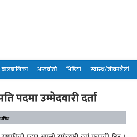
n
र बालबालिका
अन्तर्वार्ता
भिडियो
स्वास्थ/जीवनशैली
्रपति पदमा उम्मेदवारी दर्ता
काशित
े राष्ट्रपतिको पदमा आफ्नो उम्मेदवारी दर्ता गराएकी छिन् ।