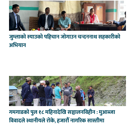
जुम्लाको स्याउको पहिचान जोगाउन चन्दननाथ सहकारीको
अभियान
गमगाडको पुल १८ महिनादेखि सञ्चालनविहीन : मुआब्जा
विवादले स्थानीयले रोके, हजारौँ नागरिक सास्तीमा