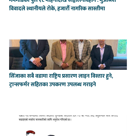
गमगाडको पुल १८ महिनादेखि सञ्चालनविहीन : मुआब्जा
विवादले स्थानीयले रोके, हजारौँ नागरिक सास्तीमा
सिँजाका सबै वडामा राष्ट्रिय प्रसारण लाइन विस्तार हुने,
ट्रान्सफर्मर सहितका उपकरण उपलब्ध गराइने