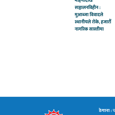
महिनादेखि
सञ्चालनविहीन :
मुआब्जा विवादले
स्थानीयले रोके, हजारौँ
नागरिक सास्तीमा
ठेगाना :
चन