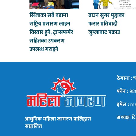
सिँजाका सबै वडामा
ब्राउन सुगर मुद्दाका
राष्ट्रिय प्रसारण लाइन
फरार प्रतिवादी
विस्तार हुने, ट्रान्सफर्मर
जुम्लाबाट पक्राउ
सहितका उपकरण
उपलब्ध गराइने
ठेगाना :
चन
फोन :
98
इमेल :
ma
अध्यक्षः
दि
आधुनिक महिला जागरण प्रालिद्वारा
सञ्चालित