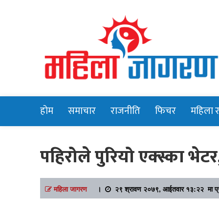
Online News Portal
Mahilajagara
होम
समाचार
राजनीति
फिचर
महिला 
पहिरोले पुरियो एक्स्का भेट
महिला जागरण
।
२९ श्रावण २०७९, आईतवार १३:२२ मा प्