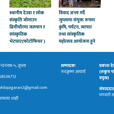
स्थानीय देउडा र लोक
विवाद अन्त्य गर्दै
संस्कृति जोगाउन
जुम्लामा संयुक्त रूपमा
ढिमीचौरमा जलपान र
कृषि, पर्यटन, व्यापार
सांस्कृतिक
तथा सांस्कृतिक
भेटघाट(फोटोफिचर )
महोत्सव आयोजना हुने
्दननाथ-५, जुम्ला
सम्पादकः
प्रकाश द
नन्दकृष्ण आचार्य
(रुकुम पश
68336712
प्रमुख)
hilajagaran2@gmail.com
संवाददा
भगवती श
लमाया शाही