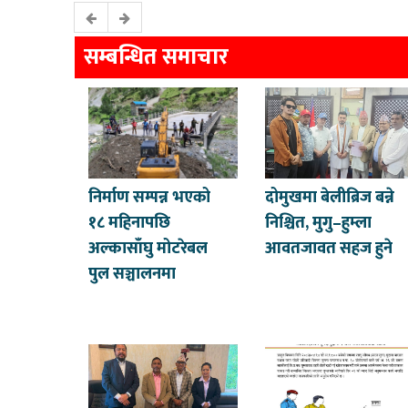
सम्बन्धित समाचार
निर्माण सम्पन्न भएको
दोमुखमा बेलीब्रिज बन्ने
१८ महिनापछि
निश्चित, मुगु–हुम्ला
अल्कासाँघु मोटरेबल
आवतजावत सहज हुने
पुल सञ्चालनमा