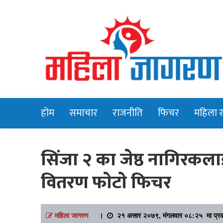
Online News Portal
Mahilajagara
होम
समाचार
राजनीति
फिचर
महिला 
सिंजा २ का जेष्ठ नागिरकलाई
वितरण फाेटाे फिचर
महिला जागरण
।
२१ असार २०७९, मंगलवार ०८:२५ मा प्र