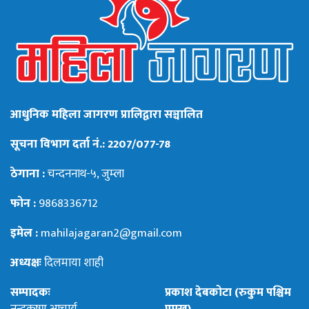
आधुनिक महिला जागरण प्रालिद्वारा सञ्चालित
सूचना विभाग दर्ता नं.: 2207/077-78
ठेगाना :
चन्दननाथ-५, जुम्ला
फोन :
9868336712
इमेल :
mahilajagaran2@gmail.com
अध्यक्षः
दिलमाया शाही
सम्पादकः
प्रकाश देबकोटा (रुकुम पश्चिम
नन्दकृष्ण आचार्य
प्रमुख)