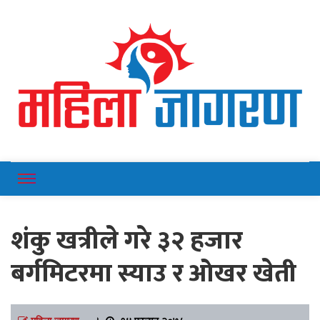
Online News Portal
Mahilajagaran
शंकु खत्रीले गरे ३२ हजार
बर्गमिटरमा स्याउ र ओखर खेती
महिला जागरण
।
१४ फाल्गुन २०७८,