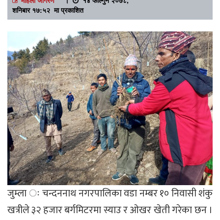
शनिबार १७:५२ मा प्रकाशित
जुम्ला ः चन्दननाथ नगरपालिका वडा नम्बर १० निवासी शंकु
खत्रीले ३२ हजार बर्गमिटरमा स्याउ र ओखर खेती गरेका छन ।