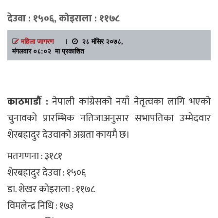
देउवा : १५०६, कोइराला : ११७८
महिला जागरण
।
२८ मंसिर २०७८,
मंगलवार ०८:०२ मा प्रकाशित
काठमाडौं
:
नेपाली कांग्रेसको नयाँ नेतृत्वका लागि भएको
चुनावको प्रारम्भिक नतिजाअनुसार सभापतिका उम्मेदवार
शेरबहादुर देउवाको अग्रता कायमै छ।
मतगणना : ३१८१
शेरबहादुर देउवा : १५०६
डा. शेखर कोइराला : ११७८
विमलेन्द्र निधि : १७३