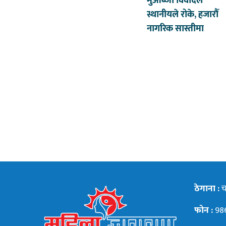
मुआब्जा विवादले
स्थानीयले रोके, हजारौँ
नागरिक सास्तीमा
ठेगाना :
चन
फोन :
98