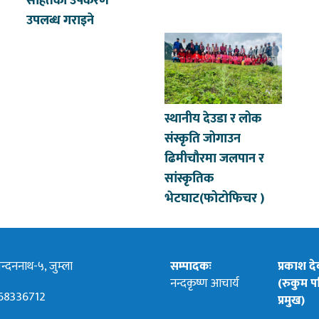
सहितका उपकरण
उपलब्ध गराइने
स्थानीय देउडा र लोक
संस्कृति जोगाउन
ढिमीचौरमा जलपान र
सांस्कृतिक
भेटघाट(फोटोफिचर )
्दननाथ-५, जुम्ला
सम्पादकः
प्रकाश द
नन्दकृष्ण आचार्य
(रुकुम पश
68336712
प्रमुख)