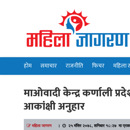
Online News Portal
Mahilajagara
होम
समाचार
राजनीति
फिचर
महिला 
माओवादी केन्द्र कर्णाली प्रद
आकांक्षी अनुहार
महिला जागरण
।
२५ मंसिर २०७८, शनिबार १८:२७ मा प्रक