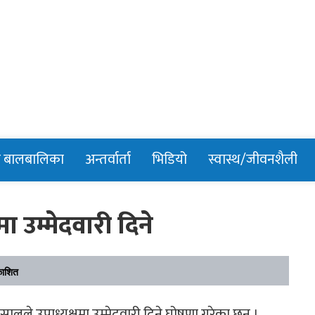
n
र बालबालिका
अन्तर्वार्ता
भिडियो
स्वास्थ/जीवनशैली
ा उम्मेदवारी दिने
काशित
लले उपाध्यक्षमा उम्मेदवारी दिने घोषणा गरेका छन् ।