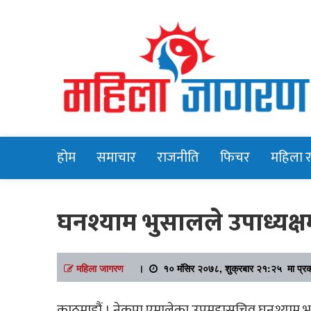
Online News Portal
Mahilajagara
होम
समाचार
राजनीति
फिचर
महिला 
घनश्याम भुसालले उपाध्यक्षम
महिला जागरण
।
१० मंसिर २०७८, शुक्रबार २१:२५ मा प्र
काठमाडौं । नेकपा एमालेका उपमहासचिव घनश्याम भुसा