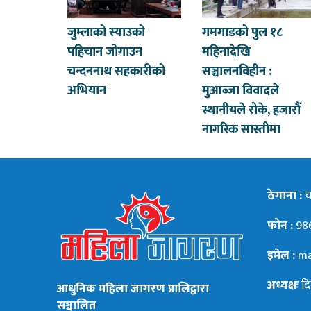
जुम्लाको स्याउको
गमगाडको पुल १८
पहिचान जोगाउन
महिनादेखि
चन्दननाथ सहकारीको
सञ्चालनविहीन :
अभियान
मुआब्जा विवादले
स्थानीयले रोके, हजारौँ
नागरिक सास्तीमा
ठेगाना :
चन
फोन :
98
इमेल :
ma
अध्यक्षः
दि
आधुनिक महिला जागरण प्रालिद्वारा
सञ्चालित