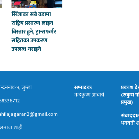
सिँजाका सबै वडामा
राष्ट्रिय प्रसारण लाइन
विस्तार हुने, ट्रान्सफर्मर
सहितका उपकरण
उपलब्ध गराइने
्दननाथ-५, जुम्ला
सम्पादकः
प्रकाश द
नन्दकृष्ण आचार्य
(रुकुम पश
68336712
प्रमुख)
hilajagaran2@gmail.com
संवाददा
भगवती श
लमाया शाही