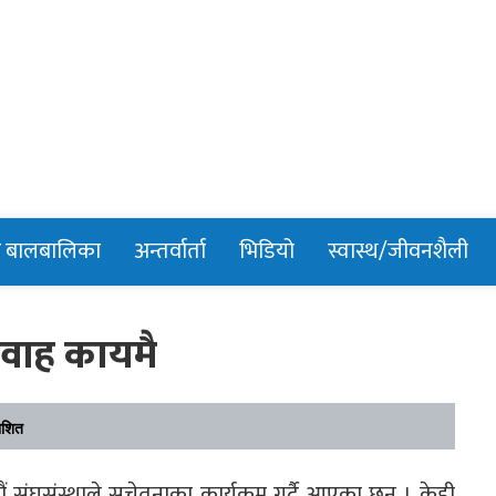
n
र बालबालिका
अन्तर्वार्ता
भिडियो
स्वास्थ/जीवनशैली
िवाह कायमै
ाशित
ं संघसंस्थाले सचेतनाका कार्यक्रम गर्दै आएका छन् । केही