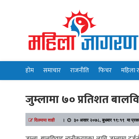
Online News Portal
Mahilajagara
होम
समाचार
राजनीति
फिचर
महिला 
जुम्लामा ७० प्रतिशत बालव
दिलमाया शाही
।
३० असार २०७८, बुधबार १९:१९ मा प्रक
जुम्ला–बालविवाह न्यूनीकरणका लागि जुम्लामा दर्जनौ