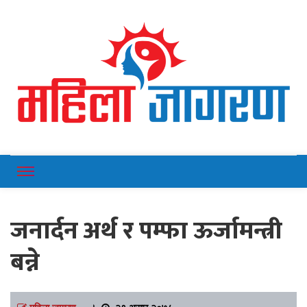
Online News Portal
Mahilajagaran
जनार्दन अर्थ र पम्फा ऊर्जामन्त्री
बन्ने
महिला जागरण
।
२९ असार २०७८,