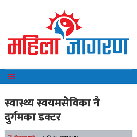
Online News Portal
Mahilajagaran
स्वास्थ्य स्वयमसेविका नै
दुर्गमका डक्टर
दिलमाया शाही
।
२८ असार २०७८,