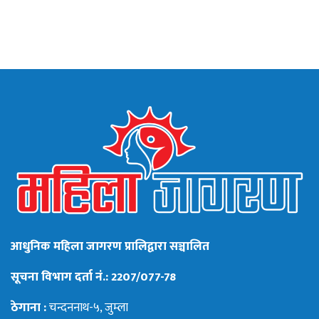
आधुनिक महिला जागरण प्रालिद्वारा सञ्चालित
सूचना विभाग दर्ता नं.: 2207/077-78
ठेगाना :
चन्दननाथ-५, जुम्ला