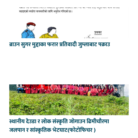
ब्राउन सुगर मुद्दाका फरार प्रतिवादी जुम्लाबाट पक्राउ
स्थानीय देउडा र लोक संस्कृति जोगाउन ढिमीचौरमा
जलपान र सांस्कृतिक भेटघाट(फोटोफिचर )