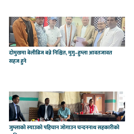
दोमुखमा बेलीब्रिज बन्ने निश्चित, मुगु–हुम्ला आवतजावत
सहज हुने
जुम्लाको स्याउको पहिचान जोगाउन चन्दननाथ सहकारीको