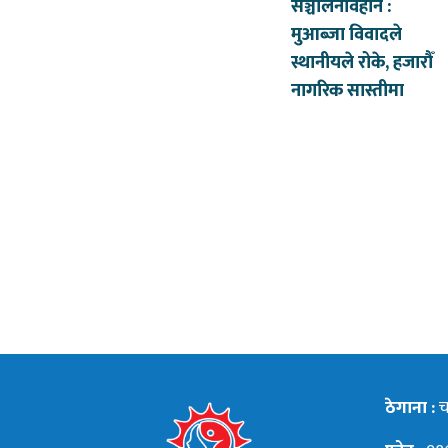
सञ्चालनविहीन :
मुआब्जा विवादले
स्थानीयले रोके, हजारौँ
नागरिक सास्तीमा
ठेगाना :
चन