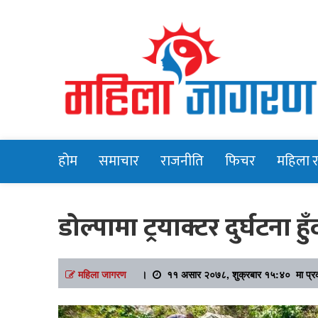
Online News Portal
Mahilajagara
होम
समाचार
राजनीति
फिचर
महिला 
डोल्पामा ट्रयाक्टर दुर्घटना हु
महिला जागरण
।
११ असार २०७८, शुक्रबार १५:४० मा प्र