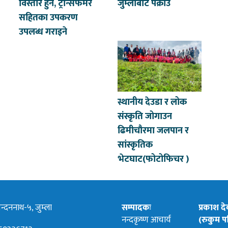
विस्तार हुने, ट्रान्सफर्मर
जुम्लाबाट पक्राउ
सहितका उपकरण
उपलब्ध गराइने
स्थानीय देउडा र लोक
संस्कृति जोगाउन
ढिमीचौरमा जलपान र
सांस्कृतिक
भेटघाट(फोटोफिचर )
्दननाथ-५, जुम्ला
सम्पादकः
प्रकाश द
नन्दकृष्ण आचार्य
(रुकुम पश