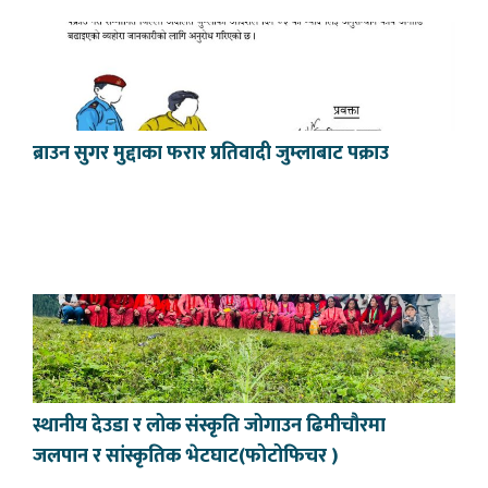
ब्राउन सुगर मुद्दाका फरार प्रतिवादी जुम्लाबाट पक्राउ
स्थानीय देउडा र लोक संस्कृति जोगाउन ढिमीचौरमा
जलपान र सांस्कृतिक भेटघाट(फोटोफिचर )