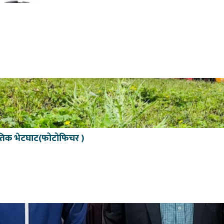
कृतिक भेटघाट(फोटोफिचर )