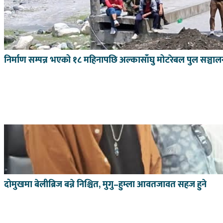
निर्माण सम्पन्न भएको १८ महिनापछि अल्कासाँघु मोटरेबल पुल सञ्चा
दोमुखमा बेलीब्रिज बन्ने निश्चित, मुगु–हुम्ला आवतजावत सहज हुने