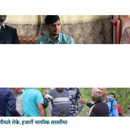
ीयले रोके, हजारौँ नागरिक सास्तीमा