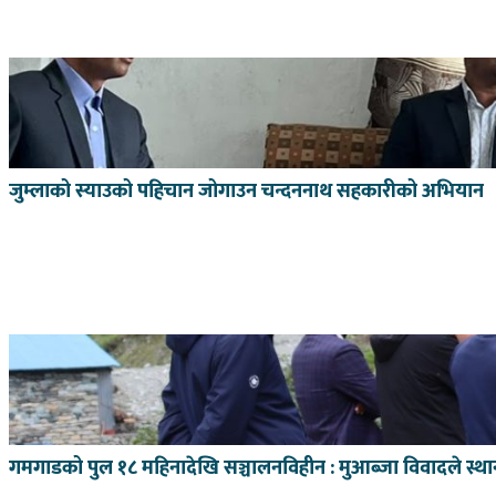
जुम्लाको स्याउको पहिचान जोगाउन चन्दननाथ सहकारीको अभियान
गमगाडको पुल १८ महिनादेखि सञ्चालनविहीन : मुआब्जा विवादले स्थान