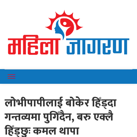
Online News Portal
Mahilajagaran
लोभीपापीलाई बोकेर हिँड्दा
गन्तव्यमा पुगिँदैन, बरु एक्लै
हिँड्छुः कमल थापा