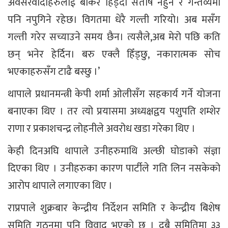
अवसरवादीहरुलाई बोकेर हिँड्दा संतोष नहुने र गन्तव्यमा
पनि नपुगिने रहेछ। विगतमा धेरै गल्ती गरियो। अब मसँग
गल्ती गरेर सच्याउने समय छैन। त्यसैले,अब मेरो पछि कति
छन् भनेर हेर्दिन। बरु एक्लै हिँड्छु, नकारात्मक सोच
भएकाहरुसँग टाढै बस्छु ।’
थापाले ​प्रधानमन्त्री केपी शर्मा ओलीसँग सहकार्य गर्ने योजना
बनाएका थिए । तर त्यो प्रयासमा अध्यक्षद्वय पशुपति शम्शेर
राणा र प्रकाशचन्द्र लोहनीले अवरोध खडा गरेका थिए ।
केही दिनअघि थापाले उनीहरुमाथि अल्छी घोडाको संज्ञा
दिएका थिए । उनीहरुका कारण पार्टीले गति लिन नसकेको
आरोप थापाले लगाएका थिए ।
राप्रपाले शुक्रबार केन्द्रीय निर्देशन समिति र केन्द्रीय बिशेष
समिति गठनमा पनि विवाद भएको छ । दुबै समितिमा ३३