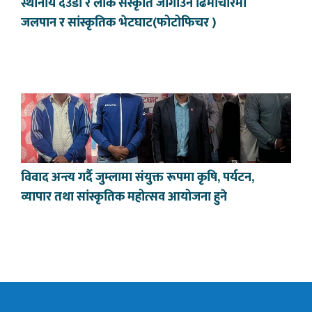
स्थानीय देउडा र लोक संस्कृति जोगाउन ढिमीचौरमा
जलपान र सांस्कृतिक भेटघाट(फोटोफिचर )
विवाद अन्त्य गर्दै जुम्लामा संयुक्त रूपमा कृषि, पर्यटन,
व्यापार तथा सांस्कृतिक महोत्सव आयोजना हुने