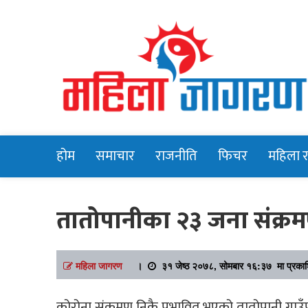
Online News Portal
Mahilajagara
होम
समाचार
राजनीति
फिचर
महिला 
तातोपानीका २३ जना संक्रमण
महिला जागरण
।
३१ जेष्ठ २०७८, सोमबार १६:३७ मा प्रका
कोरोना संक्रमण निकै प्रभावित भएको तातोपानी गाउ