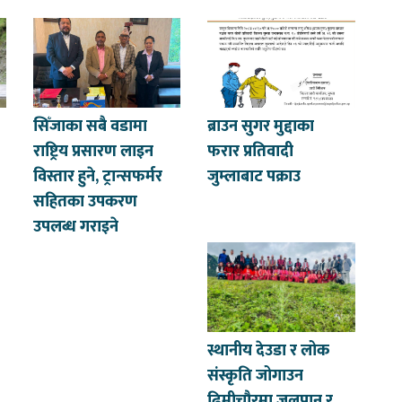
सिँजाका सबै वडामा
ब्राउन सुगर मुद्दाका
राष्ट्रिय प्रसारण लाइन
फरार प्रतिवादी
विस्तार हुने, ट्रान्सफर्मर
जुम्लाबाट पक्राउ
सहितका उपकरण
उपलब्ध गराइने
स्थानीय देउडा र लोक
संस्कृति जोगाउन
ढिमीचौरमा जलपान र