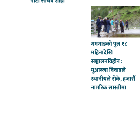
पाटी सचिव शाही
गमगाडको पुल १८
महिनादेखि
सञ्चालनविहीन :
मुआब्जा विवादले
स्थानीयले रोके, हजारौँ
नागरिक सास्तीमा