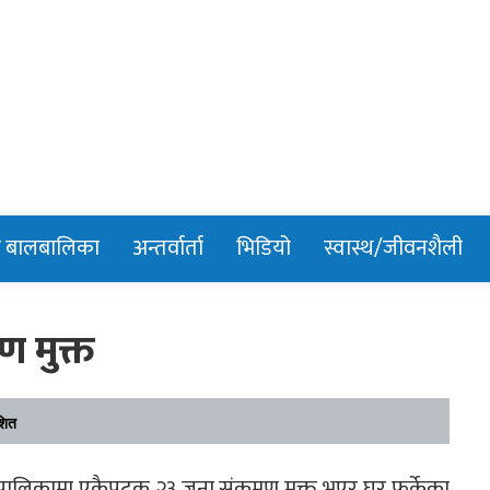
n
र बालबालिका
अन्तर्वार्ता
भिडियो
स्वास्थ/जीवनशैली
 मुक्त
शित
ँपालिकामा एकैपटक २३ जना संक्रमण मुक्त भएर घर फर्केका