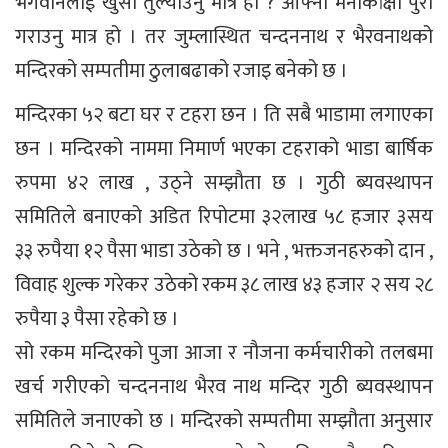
भगवानलाई खुसी तुल्याउनु मात्र हो ? आफ्नो मनोकांक्षा पुरा
गराउनु मात्र हो । तर जुम्लास्थित चन्दननाथ र भैरवनाथको
मन्दिरको सम्पतीमा ठुलाबढाको रजाइ बनेको छ ।
मन्दिरका ५२ बटा घर र टहरा छन । ति सबै भाडामा लगाएका
छन । मन्दिरको नाममा निमार्ण भएका टहराको भाडा बार्षिक
रुपमा ४२ लाख , उठ्ने सम्झौता छ । गुठी ब्यवस्थापन
समितिले बनाएको अडित रिपोटमा ३२लाख ५८ हजार ३सय
३३ रुपैया १२ पैसा भाडा उठेको छ । भने , भक्तजनहरुको दान ,
विवाह शुल्क गरेकर उठेको रकम ३८ लाख ४३ हजार २ सय २८
रुपैया ३ पैसा रहेको छ ।
सो रकम मन्दिरको पुजा आजा र नौजना कर्मचारीको तलबमा
खर्च गरीएको चन्दननाथ भैरव नाथ मन्दिर गुठी ब्यवस्थापन
समितिले जनाएको छ । मन्दिरको सम्पतीमा सम्झौता अनुसार