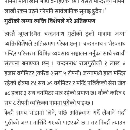
नाममा मागी खाने भाँडो बनाइएको छ । यसरी मन्दिरको नाममा
लाखौ रकम उठ्ने गरेपनि सार्वजानिक सुनाइ हुदैन ।’
गुठीको जग्गा व्यक्ति विशेषले गरे अतिक्रमण
त्यस्तै जुम्लास्थित चन्दननाथ गुठीको ठूलो मात्रामा जग्गा
व्यक्तिविशेषले अतिक्रमण गरेका छन् । चन्दननाथ र भैरवनाथ
मन्दिर परिसरमा विभिन्न व्यवसाय सञ्चालन गर्नुका साथै स्थायी
संरचना बनाएका छन् । चन्दननाथ राजगुठीको १ लाख ४
हजार वर्गमिटर (करिब २ सय ५ रोपनी) जग्गामध्ये हाल मन्दिर
रहेको क्षेत्रमा १४ सय ७९ वर्गमिटर र मन्दि नजिकैको सेरा खेत
४८ हजार ३ सय वर्गमिटर मात्र रहेको प्रमाण छ। बाँकी करिब १
सय ८ रोपनी व्यक्तिका नाममा पुगेको पाइन्छ ।
केही समय भाडामा लिने, पछि अतिक्रमण गर्दै लैजाने गर्दा
गुठीको जग्गा मासिँदै गएको पाइएको छ । तर फिर्दा ल्याउन