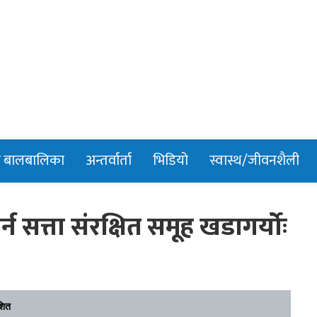
n
र बालबालिका
अन्तर्वार्ता
भिडियो
स्वास्थ/जीवनशैली
गर्न सत्ता संरक्षित समूह खडागर्योः
शित