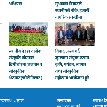
अभियान
मुआब्जा विवादले
स्थानीयले रोके, हजारौँ
नागरिक सास्तीमा
स्थानीय देउडा र लोक
विवाद अन्त्य गर्दै
संस्कृति जोगाउन
जुम्लामा संयुक्त रूपमा
ढिमीचौरमा जलपान र
कृषि, पर्यटन, व्यापार
सांस्कृतिक
तथा सांस्कृतिक
भेटघाट(फोटोफिचर )
महोत्सव आयोजना हुने
्दननाथ-५, जुम्ला
सम्पादकः
प्रकाश द
नन्दकृष्ण आचार्य
(रुकुम पश