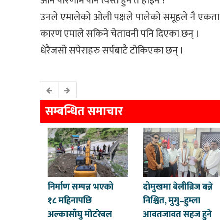
अनि परिणाम पनि त्यस्तै हुने त होइन ?’
उनले एमालेको ओली पक्षले पालेको समूहले नै एकता न
कारण एमाले सकिने चेतावनी पनि दिएका छन् ।
धेरैजसो सपेराहरु सर्पबाटै टोकिएका छन् ।
सम्बन्धित समाचार
निर्माण सम्पन्न भएको
दोमुखमा बेलीब्रिज बन्ने
१८ महिनापछि
निश्चित, मुगु–हुम्ला
अल्कासाँघु मोटरेबल
आवतजावत सहज हुने