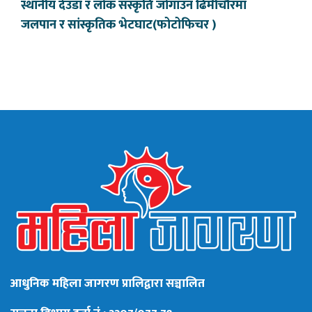
स्थानीय देउडा र लोक संस्कृति जोगाउन ढिमीचौरमा
जलपान र सांस्कृतिक भेटघाट(फोटोफिचर )
आधुनिक महिला जागरण प्रालिद्वारा सञ्चालित