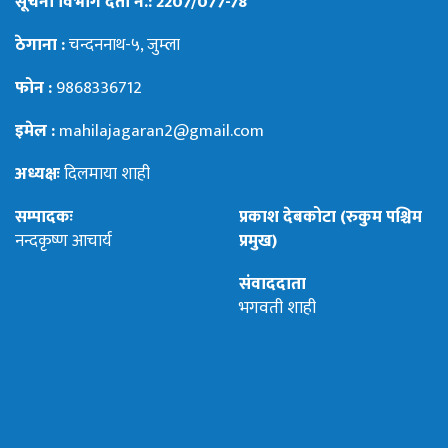
सूचना विभाग दर्ता नं.: 2207/077-78
ठेगाना :
चन्दननाथ-५, जुम्ला
फोन :
9868336712
इमेल :
mahilajagaran2@gmail.com
अध्यक्षः
दिलमाया शाही
सम्पादकः
प्रकाश देबकोटा (रुकुम पश्चिम
नन्दकृष्ण आचार्य
प्रमुख)
संवाददाता
भगवती शाही