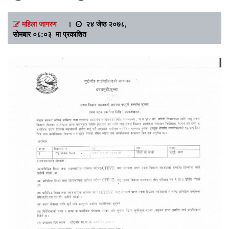
महिला जागरण
।
२४ जेष्ठ २०७८,
सोमबार ०८:०३ मा प्रकाशित