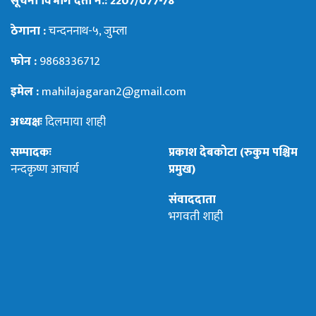
सूचना विभाग दर्ता नं.: 2207/077-78
ठेगाना :
चन्दननाथ-५, जुम्ला
फोन :
9868336712
इमेल :
mahilajagaran2@gmail.com
अध्यक्षः
दिलमाया शाही
सम्पादकः
प्रकाश देबकोटा (रुकुम पश्चिम
नन्दकृष्ण आचार्य
प्रमुख)
संवाददाता
भगवती शाही