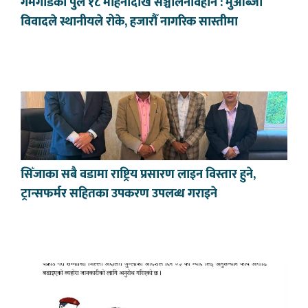
गमगाडको पुल १८ महिनादेखि सञ्चालनविहीन : मुआब्जा
विवादले स्थानीयले रोके, हजारौँ नागरिक सास्तीमा
सिँजाका सबै वडामा राष्ट्रिय प्रसारण लाइन विस्तार हुने,
ट्रान्सफर्मर सहितका उपकरण उपलब्ध गराइने