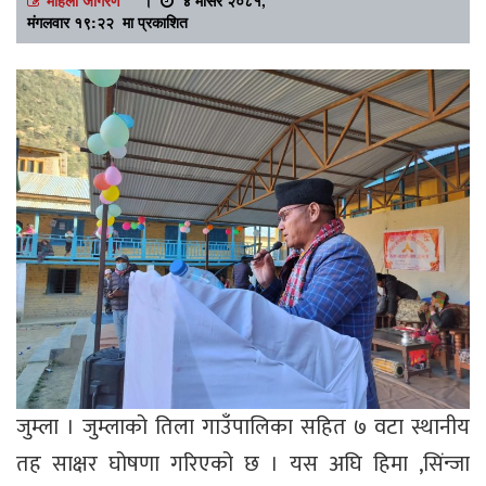
मंगलवार १९:२२ मा प्रकाशित
जुम्ला । जुम्लाको तिला गाउँपालिका सहित ७ वटा स्थानीय
तह साक्षर घोषणा गरिएको छ । यस अघि हिमा ,सिंन्जा