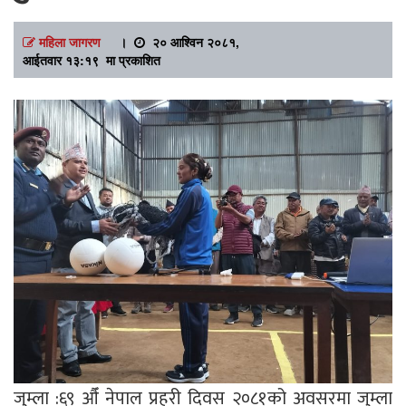
महिला जागरण
।
२० आश्विन २०८१,
आईतवार १३:१९ मा प्रकाशित
जुम्ला :६९ औँ नेपाल प्रहरी दिवस २०८१को अवसरमा जुम्ला