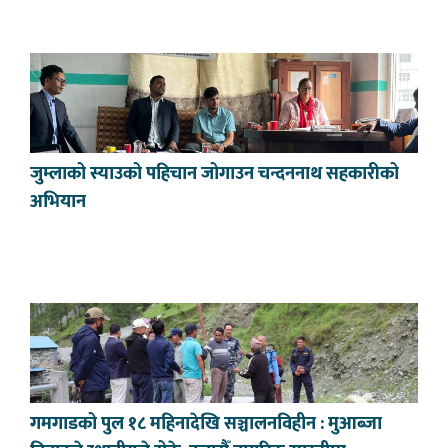
जुम्लाको स्याउको पहिचान जोगाउन चन्दननाथ सहकारीको
अभियान
गमगाडको पुल १८ महिनादेखि सञ्चालनविहीन : मुआब्जा