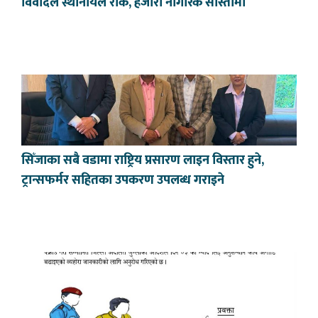
विवादले स्थानीयले रोके, हजारौँ नागरिक सास्तीमा
सिँजाका सबै वडामा राष्ट्रिय प्रसारण लाइन विस्तार हुने,
ट्रान्सफर्मर सहितका उपकरण उपलब्ध गराइने