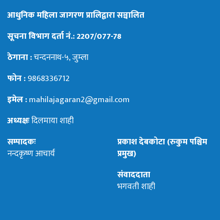
आधुनिक महिला जागरण प्रालिद्वारा सञ्चालित
सूचना विभाग दर्ता नं.: 2207/077-78
ठेगाना :
चन्दननाथ-५, जुम्ला
फोन :
9868336712
इमेल :
mahilajagaran2@gmail.com
अध्यक्षः
दिलमाया शाही
सम्पादकः
प्रकाश देबकोटा (रुकुम पश्चिम
नन्दकृष्ण आचार्य
प्रमुख)
संवाददाता
भगवती शाही