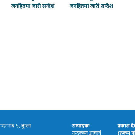
जनहितमा जारी सन्देश
जनहितमा जारी सन्देश
्दननाथ-५, जुम्ला
सम्पादकः
प्रकाश द
नन्दकृष्ण आचार्य
(रुकुम पश