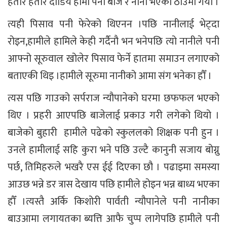
हतार हतार दौडिय हामी पनी बाजे र नानी भएको ठाउमा गयौँ ।
त्यही पिसाव पनी फेरेको थिएनन ।पछि नानीलाई भेट्दा
रोइन,हामीले हामिले केही गर्दैनौ भन भनेपछि त्यो नानीले पनी
आफ्नो सूरुवाल खोलेर पिसाव फेर्ने हातमा समाउन लगाएको
बताएकी थिइ ।हामीले सूरुमा नानीको आमा संग भनेका हौँ ।
त्यस पछि गाउको सर्पराज न्यौपानेको घरमा छफफल भएको
थिए । प्रहरी आएपछि बाजेलाई प्रकाउ गरी लगेको थियो ।
बाजेको बुहारी हामीले पढेको स्कुललको शिक्षक पनी हुन ।
उनले हामीलाई सहि कुरा भने पछि उल्टै कानुनी सजाय बोग्नु
पर्छ, तिमिहरुले भखरै एस ईई दिएका छौ । पढाइमा समस्या
आउछ भन्ने डर त्रास देखाय पछि हामीले होइन भन्न बाध्य भएका
हौँ ।त्यस्तै अर्कि किशोरी पार्वती न्यौपानेले पनी नानीका
बाउआमा लगायतका ब्यत्ति आफै चुप्प लागेपछि हामीले पनी