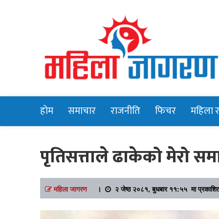
Online News Portal
Mahilajagara
होम
समाचार
राजनीति
फिचर
महिला 
पृतिसत्ताले ढाकेको मेरो स
महिला जागरण
।
२ जेष्ठ २०८१, बुधबार ११:५५ मा प्रकाशि