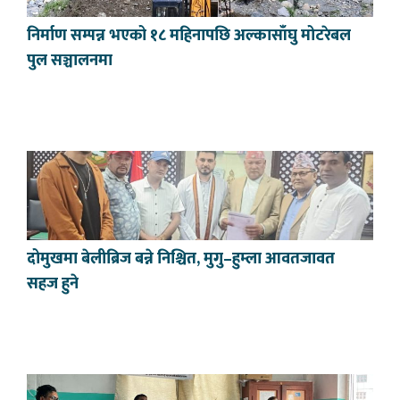
निर्माण सम्पन्न भएको १८ महिनापछि अल्कासाँघु मोटरेबल
पुल सञ्चालनमा
दोमुखमा बेलीब्रिज बन्ने निश्चित, मुगु–हुम्ला आवतजावत
सहज हुने