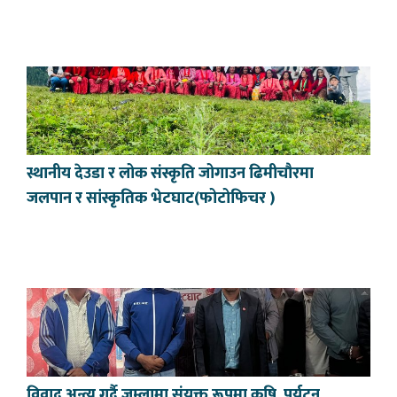
स्थानीय देउडा र लोक संस्कृति जोगाउन ढिमीचौरमा
जलपान र सांस्कृतिक भेटघाट(फोटोफिचर )
विवाद अन्त्य गर्दै जुम्लामा संयुक्त रूपमा कृषि, पर्यटन,