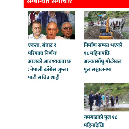
सम्बन्धित समाचार
एकता, संवाद र
निर्माण सम्पन्न भएको
परिपक्व निर्णयः
१८ महिनापछि
आजको आवश्यकता छ
अल्कासाँघु मोटरेबल
: नेपाली काँग्रेस जुम्ला
पुल सञ्चालनमा
पाटी सचिव शाही
गमगाडको पुल १८
महिनादेखि