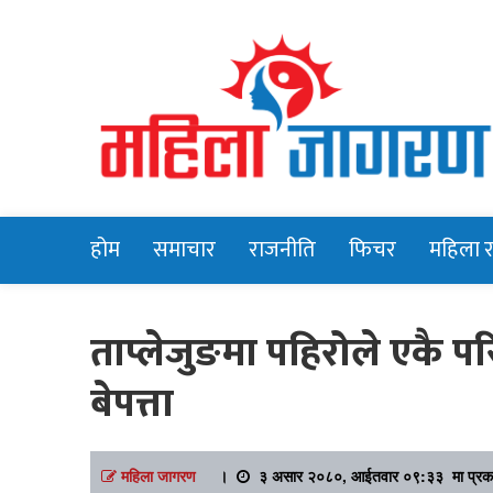
Online News Portal
Mahilajagara
होम
समाचार
राजनीति
फिचर
महिला 
ताप्लेजुङमा पहिरोले एकै 
बेपत्ता
महिला जागरण
।
३ असार २०८०, आईतवार ०९:३३ मा प्रक