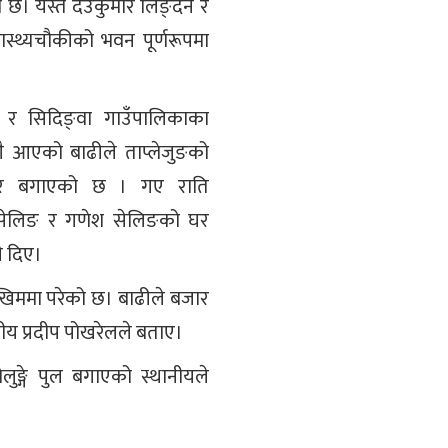
। यस्तै देउकुमार लिङ्देन र
ास्थ्यचौकीको भवन पूर्णरूपमा
ा र सिदिङ्वा गाउँपालिकाका
गै आएको बाढीले ताप्लेजुङको
 घर बगाएको छ । गए राति
र सेलिङ र गणेश सेलिङको घर
ी दिए।
िममा परेको छ। बाढीले बजार
ानीय प्रदीप पोखरेलले बताए।
ुङ्गे पुल बगाएको स्थानीयले