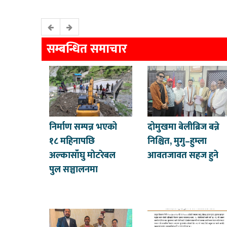
सम्बन्धित समाचार
निर्माण सम्पन्न भएको
दोमुखमा बेलीब्रिज बन्ने
१८ महिनापछि
निश्चित, मुगु–हुम्ला
अल्कासाँघु मोटरेबल
आवतजावत सहज हुने
पुल सञ्चालनमा