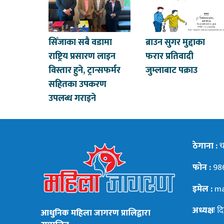
सिँजाका सबै वडामा
ब्राउन सुगर मुद्दाका
राष्ट्रिय प्रसारण लाइन
फरार प्रतिवादी
विस्तार हुने, ट्रान्सफर्मर
जुम्लाबाट पक्राउ
सहितका उपकरण
उपलब्ध गराइने
ठेगाना :
चन
फोन :
98
इमेल :
ma
अध्यक्षः
दि
आधुनिक महिला जागरण प्रालिद्वारा