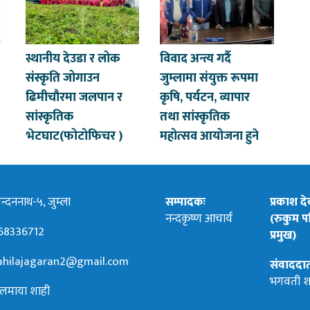
स्थानीय देउडा र लोक
विवाद अन्त्य गर्दै
संस्कृति जोगाउन
जुम्लामा संयुक्त रूपमा
ढिमीचौरमा जलपान र
कृषि, पर्यटन, व्यापार
सांस्कृतिक
तथा सांस्कृतिक
भेटघाट(फोटोफिचर )
महोत्सव आयोजना हुने
्दननाथ-५, जुम्ला
सम्पादकः
प्रकाश द
नन्दकृष्ण आचार्य
(रुकुम पश
68336712
प्रमुख)
hilajagaran2@gmail.com
संवाददा
भगवती श
लमाया शाही