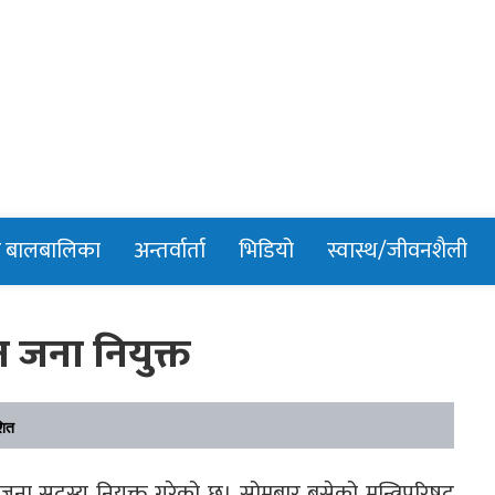
n
र बालबालिका
अन्तर्वार्ता
भिडियो
स्वास्थ/जीवनशैली
जना नियुक्त
शित
जना सदस्य नियुक्त गरेको छ। सोमबार बसेको मन्त्रिपरिषद्