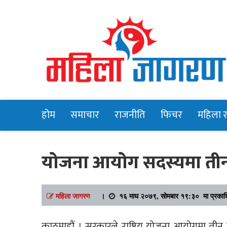
Online News Portal
Mahilajagara
होम
समाचार
राजनीति
फिचर
महिला 
योजना आयोग सदस्यमा तीन 
महिला जागरण
।
१६ माघ २०७९, सोमबार १९:३० मा प्रका
काठमाडौं । सरकारले राष्ट्रिय योजना आयोगमा तीन 