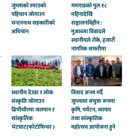
जुम्लाको स्याउको
गमगाडको पुल १८
पहिचान जोगाउन
महिनादेखि
चन्दननाथ सहकारीको
सञ्चालनविहीन :
अभियान
मुआब्जा विवादले
स्थानीयले रोके, हजारौँ
नागरिक सास्तीमा
स्थानीय देउडा र लोक
विवाद अन्त्य गर्दै
संस्कृति जोगाउन
जुम्लामा संयुक्त रूपमा
ढिमीचौरमा जलपान र
कृषि, पर्यटन, व्यापार
सांस्कृतिक
तथा सांस्कृतिक
भेटघाट(फोटोफिचर )
महोत्सव आयोजना हुने