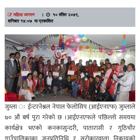
महिला जागरण
।
१० मंसिर २०७९,
शनिबार १४:०७ मा प्रकाशित
जुम्ला ः ईन्टरनेश्नल नेपाल फेलोसिप (आईएनएफ) जुम्लाले
७० औ बर्ष पुरा गरेको छ ।आईएनएफले पछिल्लो समयमा
कार्यक्षेत्र भएको कनकासुन्दरी, पातारासी र गुठिचौर
गाउँपालिकाका जनप्रतिनिधि र सरोकारवाला निकायको