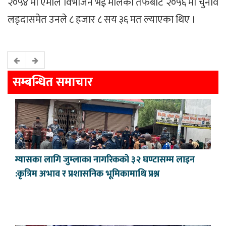
२०५४ मा एमाले विभाजन भई मालेका तर्फबाट २०५६ मा चुनाव
लड्दासमेत उनले ८ हजार ८ सय ३६ मत ल्याएका थिए ।
सम्बन्धित समाचार
ग्यासका लागि जुम्लाका नागरिकको ३२ घण्टासम्म लाइन
:कृत्रिम अभाव र प्रशासनिक भूमिकामाथि प्रश्न