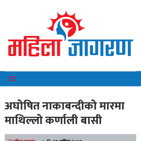
Online News Portal
Mahilajagaran
अघोषित नाकाबन्दीको मारमा
माथिल्लो कर्णाली बासी
महिला जागरण
।
३१ आश्विन २०७९,