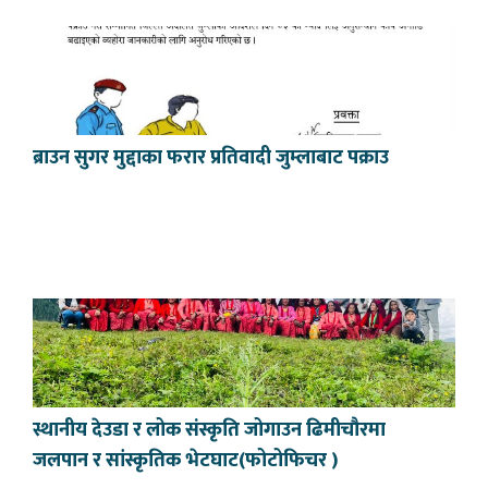
ब्राउन सुगर मुद्दाका फरार प्रतिवादी जुम्लाबाट पक्राउ
स्थानीय देउडा र लोक संस्कृति जोगाउन ढिमीचौरमा
जलपान र सांस्कृतिक भेटघाट(फोटोफिचर )