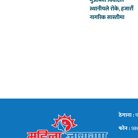
मुआब्जा विवादले
स्थानीयले रोके, हजारौँ
नागरिक सास्तीमा
ठेगाना :
चन
फोन :
98