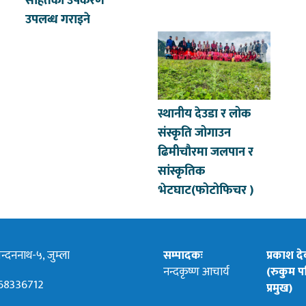
सहितका उपकरण
उपलब्ध गराइने
स्थानीय देउडा र लोक
संस्कृति जोगाउन
ढिमीचौरमा जलपान र
सांस्कृतिक
भेटघाट(फोटोफिचर )
्दननाथ-५, जुम्ला
सम्पादकः
प्रकाश द
नन्दकृष्ण आचार्य
(रुकुम पश
68336712
प्रमुख)