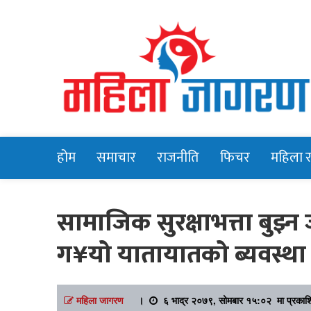
Online News Portal
Mahilajagara
होम
समाचार
राजनीति
फिचर
महिला 
सामाजिक सुरक्षाभत्ता बुझ
ग¥यो यातायातको ब्यवस्था
महिला जागरण
।
६ भाद्र २०७९, सोमबार १५:०२ मा प्रकाश