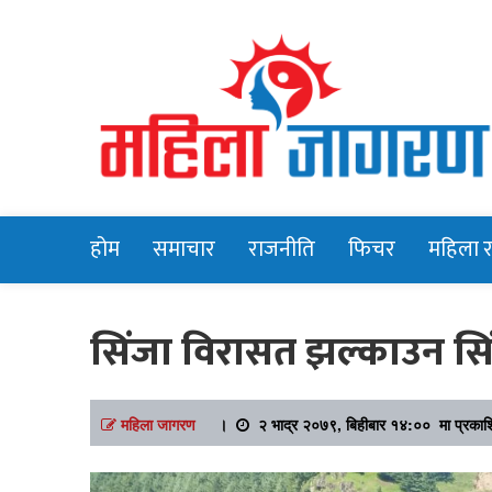
Online News Portal
Mahilajagara
होम
समाचार
राजनीति
फिचर
महिला 
सिंजा विरासत झल्काउन सिं
महिला जागरण
।
२ भाद्र २०७९, बिहीबार १४:०० मा प्रका