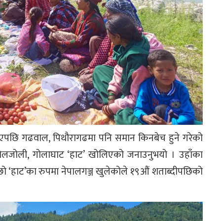
लिएपछि गढवाल, पिथौरागढमा पनि समान किनबेच हुने गरेको
ी जोलजोली, गोलाघाट ‘हाट’ खोलिएको जनाउनुभयो । उहाँका
ो ‘हाट’का रुपमा नेपालगञ्ज खुलेकोले १९औं शताब्दीपछिको