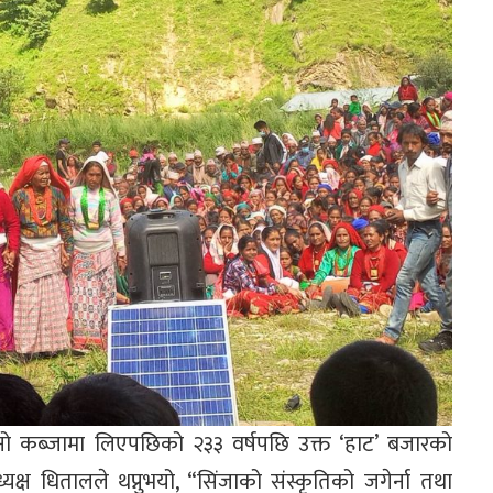
्नो कब्जामा लिएपछिको २३३ वर्षपछि उक्त ‘हाट’ बजारको
्ष धितालले थप्नुभयो, “सिंजाको संस्कृतिको जगेर्ना तथा