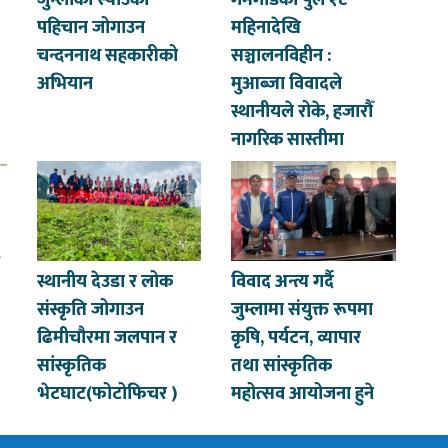
जुम्लाको स्याउको
गमगाडको पुल १८
पहिचान जोगाउन
महिनादेखि
चन्दननाथ सहकारीको
सञ्चालनविहीन :
अभियान
मुआब्जा विवादले
स्थानीयले रोके, हजारौँ
नागरिक सास्तीमा
स्थानीय देउडा र लोक
विवाद अन्त्य गर्दै
संस्कृति जोगाउन
जुम्लामा संयुक्त रूपमा
ढिमीचौरमा जलपान र
कृषि, पर्यटन, व्यापार
सांस्कृतिक
तथा सांस्कृतिक
भेटघाट(फोटोफिचर )
महोत्सव आयोजना हुने