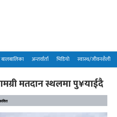
n
र बालबालिका
अन्तर्वार्ता
भिडियो
स्वास्थ/जीवनशैली
ामग्री मतदान स्थलमा पु¥याईदै
काशित