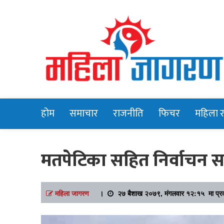
Online News Portal
Mahilajagara
होम
समाचार
राजनीति
फिचर
महिला 
मतपेटिका सहित निर्वाचन स
महिला जागरण
।
२७ बैशाख २०७९, मंगलवार १२:१५ मा प्र