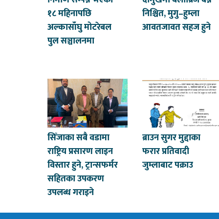
निर्माण सम्पन्न भएको
दोमुखमा बेलीब्रिज बन्ने
१८ महिनापछि
निश्चित, मुगु–हुम्ला
अल्कासाँघु मोटरेबल
आवतजावत सहज हुने
पुल सञ्चालनमा
सिँजाका सबै वडामा
ब्राउन सुगर मुद्दाका
राष्ट्रिय प्रसारण लाइन
फरार प्रतिवादी
विस्तार हुने, ट्रान्सफर्मर
जुम्लाबाट पक्राउ
सहितका उपकरण
उपलब्ध गराइने