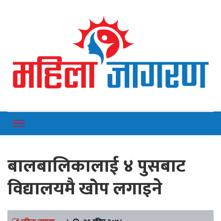
Online News Portal
Mahilajagaran
बालबालिकालाई ४ पुसबाट
विद्यालयमै खोप लगाइने
महिला जागरण
।
२९ मंसिर २०७८,