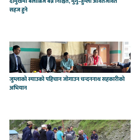
दोमुखमा बेलीब्रिज बन्ने निश्चित, मुगु–हुम्ला आवतजावत
सहज हुने
जुम्लाको स्याउको पहिचान जोगाउन चन्दननाथ सहकारीको
अभियान