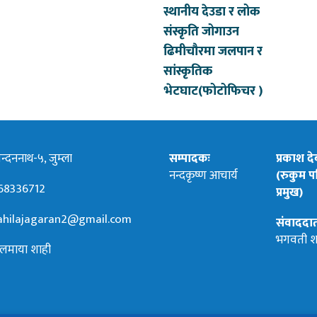
स्थानीय देउडा र लोक
संस्कृति जोगाउन
ढिमीचौरमा जलपान र
सांस्कृतिक
भेटघाट(फोटोफिचर )
्दननाथ-५, जुम्ला
सम्पादकः
प्रकाश द
नन्दकृष्ण आचार्य
(रुकुम पश
68336712
प्रमुख)
hilajagaran2@gmail.com
संवाददा
भगवती श
लमाया शाही