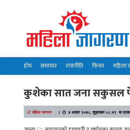
Online News Portal
Mahilajagara
होम
समाचार
राजनीति
फिचर
महिला 
कुशेका सात जना सकुसल 
महिला जागरण
।
४ असार २०७८, शुक्रबार ०८:४९ मा प्रक
जुम्ला ः लगातारको हावाहुरी र वर्षातका कारण 