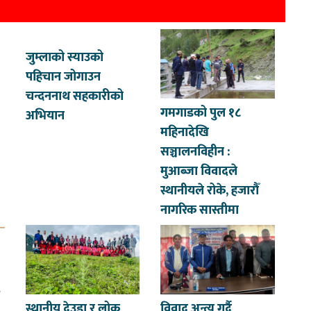
जुम्लाको स्याउको
पहिचान जोगाउन
चन्दननाथ सहकारीको
गमगाडको पुल १८
अभियान
महिनादेखि
सञ्चालनविहीन :
मुआब्जा विवादले
स्थानीयले रोके, हजारौँ
नागरिक सास्तीमा
स्थानीय देउडा र लोक
विवाद अन्त्य गर्दै