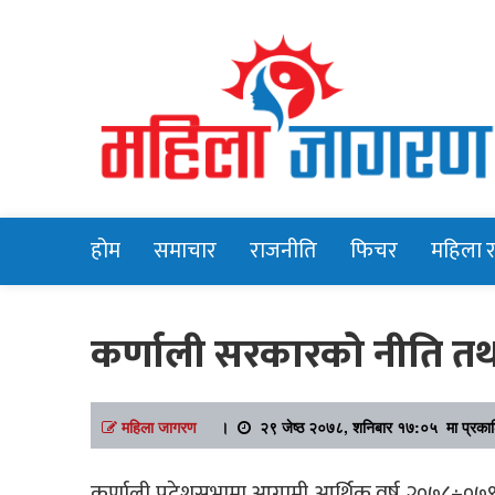
Online News Portal
Mahilajagara
होम
समाचार
राजनीति
फिचर
महिला 
कर्णाली सरकारको नीति तथा
महिला जागरण
।
२९ जेष्ठ २०७८, शनिबार १७:०५ मा प्रका
कर्णाली प्रदेशसभामा आगामी आर्थिक वर्ष २०७८÷०७९ क