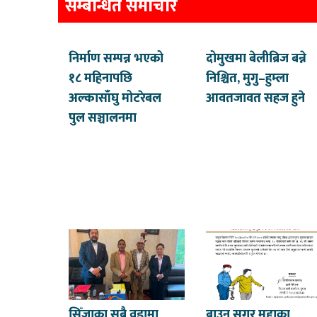
सम्बन्धित समाचार
निर्माण सम्पन्न भएको
दोमुखमा बेलीब्रिज बन्ने
१८ महिनापछि
निश्चित, मुगु–हुम्ला
अल्कासाँघु मोटरेबल
आवतजावत सहज हुने
पुल सञ्चालनमा
सिँजाका सबै वडामा
ब्राउन सुगर मुद्दाका