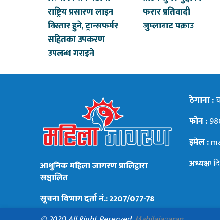
राष्ट्रिय प्रसारण लाइन
फरार प्रतिवादी
विस्तार हुने, ट्रान्सफर्मर
जुम्लाबाट पक्राउ
सहितका उपकरण
उपलब्ध गराइने
ठेगाना :
चन
फोन :
98
इमेल :
ma
अध्यक्षः
दि
आधुनिक महिला जागरण प्रालिद्वारा
सञ्चालित
सूचना विभाग दर्ता नं.: 2207/077-78
© 2020 All Right Reserved.
Mahilajagaran