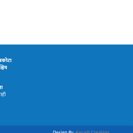
ेबकोटा
्चिम
ता
ाही
Design By.
Aarush Creation