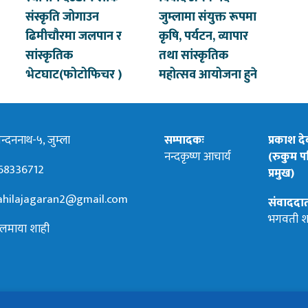
संस्कृति जोगाउन
जुम्लामा संयुक्त रूपमा
ढिमीचौरमा जलपान र
कृषि, पर्यटन, व्यापार
सांस्कृतिक
तथा सांस्कृतिक
भेटघाट(फोटोफिचर )
महोत्सव आयोजना हुने
्दननाथ-५, जुम्ला
सम्पादकः
प्रकाश द
नन्दकृष्ण आचार्य
(रुकुम पश
68336712
प्रमुख)
hilajagaran2@gmail.com
संवाददा
भगवती श
लमाया शाही